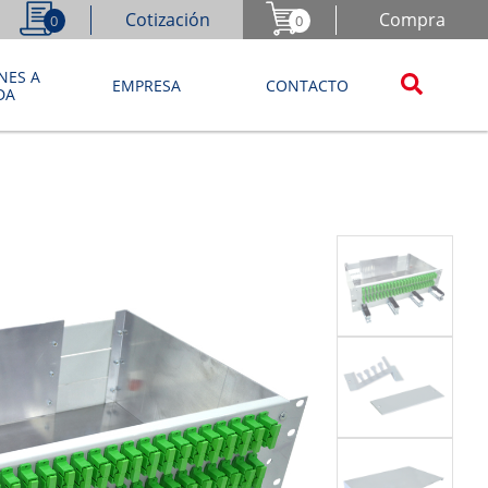
Cotización
Compra
0
0
NES A
EMPRESA
CONTACTO
DA