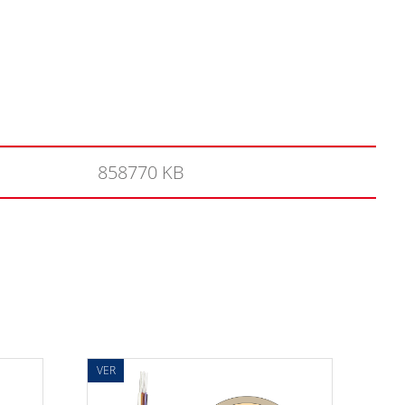
858770 KB
VER