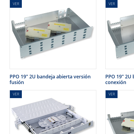
VER
VER
PPO 19" 2U bandeja abierta versión
PPO 19" 2U b
fusión
conexión
VER
VER