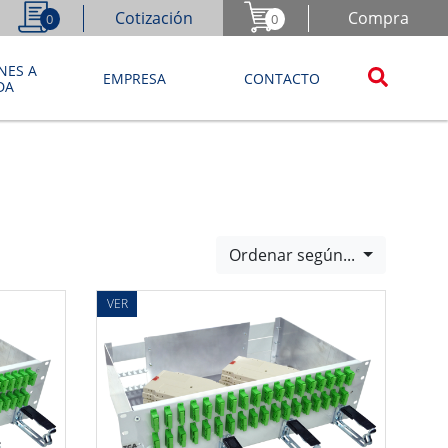
Cotización
Compra
0
0
NES A
EMPRESA
CONTACTO
DA
Ordenar según...
VER